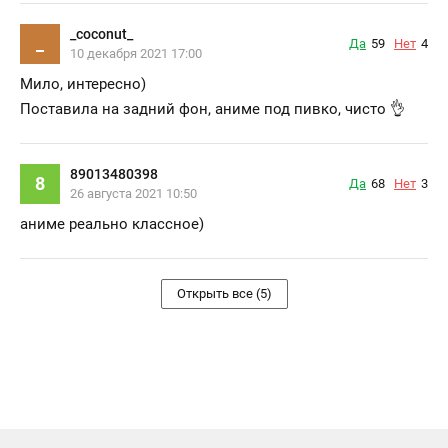
_coconut_
_
Да
59
Нет
4
10 декабря 2021 17:00
Мило, интересно)
Поставила на задний фон, аниме под пивко, чисто 👌
89013480398
8
Да
68
Нет
3
26 августа 2021 10:50
аниме реально классное)
Открыть все (5)