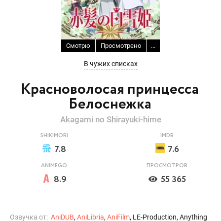
Смотрю
Просмотрено
...
В чужих списках
Красноволосая принцесса
Белоснежка
Akagami no Shirayuki-hime
SHIKIMORI
IMDB
7.8
7.6
ANIMEGO
ПРОСМОТРОВ
8.9
55 365
Озвучка от:
AniDUB
,
AniLibria
,
AniFilm
, LE-Production, Anything