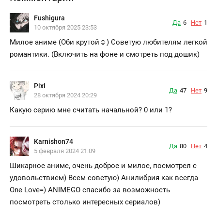
Fushigura
Да
6
Нет
1
10 октября 2025 23:53
Милое аниме (Оби крутой☺) Советую любителям легкой
романтики. (Включить на фоне и смотреть под дошик)
Pixi
Да
47
Нет
9
28 октября 2024 20:29
Какую серию мне считать начальной? 0 или 1?
Karnishon74
Да
80
Нет
4
5 февраля 2024 21:09
Шикарное аниме, очень доброе и милое, посмотрел с
удовольствием) Всем советую) Анилибрия как всегда
One Love=) ANIMEGO спасибо за возможность
посмотреть столько интересных сериалов)