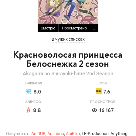
Смотрю
Просмотрено
...
В чужих списках
Красноволосая принцесса
Белоснежка 2 сезон
Akagami no Shirayuki-hime 2nd Season
SHIKIMORI
IMDB
8.0
7.6
ANIMEGO
ПРОСМОТРОВ
8.8
16 167
Озвучка от:
AniDUB
,
AniLibria
,
AniFilm
, LE-Production, Anything