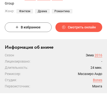
Group
Жанр:
Фэнтези
Драма
Романтика
В избранное
Смотреть онлайн
Информация об аниме
Сезон
Зима
2016
Лицензировано:
-
Длительность:
24 мин.
Режиссер:
Масахиро Андо
Студия:
Bones
Первоисточник:
Манга