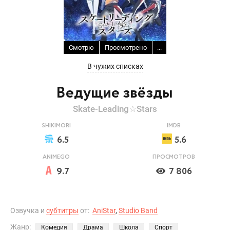
Смотрю
Просмотрено
...
В чужих списках
Ведущие звёзды
Skate-Leading☆Stars
SHIKIMORI
IMDB
6.5
5.6
ANIMEGO
ПРОСМОТРОВ
9.7
7 806
Озвучка и
субтитры
от:
AniStar
,
Studio Band
Жанр:
Комедия
Драма
Школа
Спорт