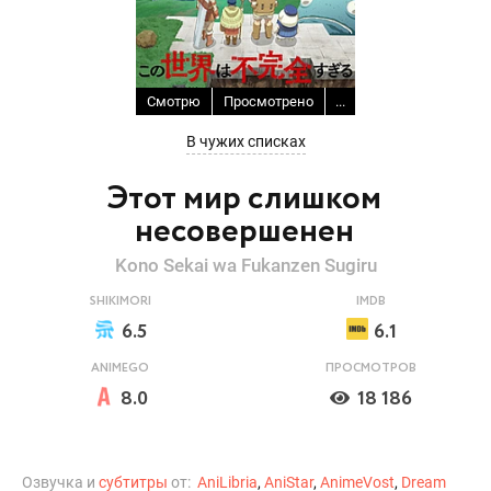
Смотрю
Просмотрено
...
В чужих списках
Этот мир слишком
несовершенен
Kono Sekai wa Fukanzen Sugiru
SHIKIMORI
IMDB
6.5
6.1
ANIMEGO
ПРОСМОТРОВ
8.0
18 186
Озвучка и
субтитры
от:
AniLibria
,
AniStar
,
AnimeVost
,
Dream