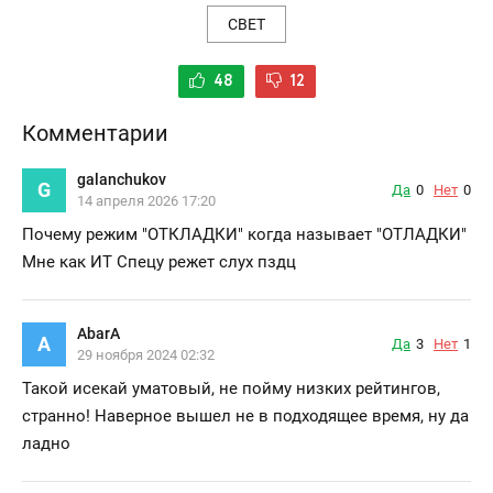
СВЕТ
48
12
Комментарии
galanchukov
G
Да
0
Нет
0
14 апреля 2026 17:20
Почему режим "ОТКЛАДКИ" когда называет "ОТЛАДКИ"
Мне как ИТ Спецу режет слух пздц
AbarA
A
Да
3
Нет
1
29 ноября 2024 02:32
Такой исекай уматовый, не пойму низких рейтингов,
странно! Наверное вышел не в подходящее время, ну да
ладно