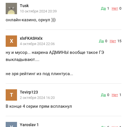
Tusk
Да
1
Нет
0
10 октября 2024 20:39
онлайн-казино, орнул )))
xlxFKASHxlx
X
Да
0
Нет
15
4 октября 2024 22:06
ну и мусор... нахрена АДМИНЫ вообще такое ГЭ
выкладывают....
не зря рейтинг из под плинтуса...
Tevirp123
T
Да
0
Нет
1
2 октября 2024 16:20
В конце 4 серии прям всплакнул
Yaroslav 1