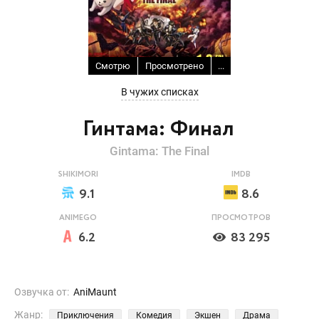
Смотрю
Просмотрено
...
В чужих списках
Гинтама: Финал
Gintama: The Final
SHIKIMORI
IMDB
9.1
8.6
ANIMEGO
ПРОСМОТРОВ
6.2
83 295
Озвучка от:
AniMaunt
Жанр:
Приключения
Комедия
Экшен
Драма