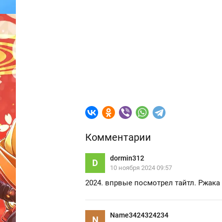
Комментарии
dormin312
D
10 ноября 2024 09:57
2024. впрвые посмотрел тайтл. Ржака
Name3424324234
N