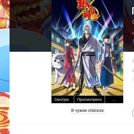
Смотрю
Просмотрено
...
В чужих списках