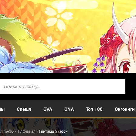
мы
Спешл
OVA
ONA
Топ 100
Онгоинги
AnimeGO
»
TV Сериал
» Гинтама 5 сезон