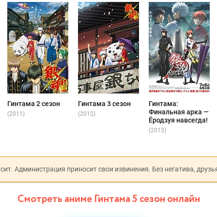
Гинтама 2 сезон
Гинтама 3 сезон
Гинтама:
Финальная арка —
(2011)
(2012)
Ёродзуя навсегда!
(2013)
исит. Администрация приносит свои извинения. Без негатива, друзь
Смотреть аниме Гинтама 5 сезон онлайн