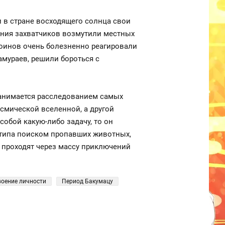
и в стране восходящего солнца свои
ения захватчиков возмутили местных
 воинов очень болезненно реагировали
амураев, решили бороться с
 занимается расследованием самых
осмической вселенной, а другой
обой какую-либо задачу, то он
, типа поиском пропавших животных,
и проходят через массу приключений
оение личности
Период Бакумацу