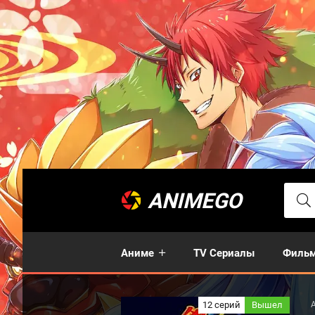
ANIMEGO
Аниме
TV Сериалы
Филь
12 серий
Вышел