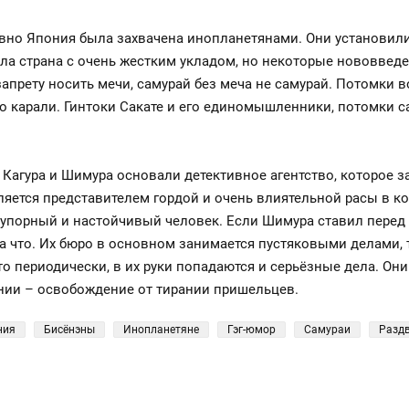
авно Япония была захвачена инопланетянами. Они установил
ла страна с очень жестким укладом, но некоторые нововвед
запрету носить мечи, самурай без меча не самурай. Потомки
зно карали. Гинтоки Сакате и его единомышленники, потомки с
а Кагура и Шимура основали детективное агентство, которое
ляется представителем гордой и очень влиятельной расы в к
упорный и настойчивый человек. Если Шимура ставил перед с
на что. Их бюро в основном занимается пустяковыми делами
что периодически, в их руки попадаются и серьёзные дела. Он
нии – освобождение от тирании пришельцев.
ния
Бисёнэны
Инопланетяне
Гэг-юмор
Самураи
Раздв