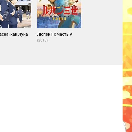
сна, как Луна
Люпен III: Часть V
(2018)