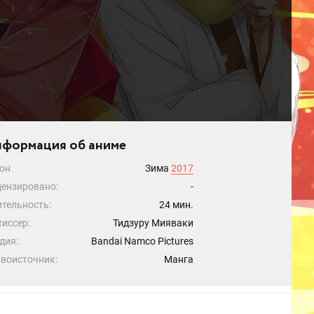
формация об аниме
он
Зима
2017
ензировано:
-
тельность:
24 мин.
иссер:
Тидзуру Мияваки
дия:
Bandai Namco Pictures
воисточник:
Манга