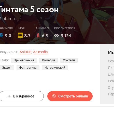
Гинтама 5 сезон
Gintama.
SHIKIMORI
IMDB
ANIMEGO
ПРОСМОТРОВ
9.0
8.7
6.5
9 124
Ин
Озвучка от:
AniDUB
,
Animedia
Жанр:
Приключения
Комедия
Фэнтези
Сез
Лиц
Экшен
Фантастика
Исторический
Дли
Реж
Сту
Пер
В избранное
Смотреть онлайн