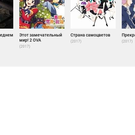
леднем
Этот замечательный
Страна самоцветов
Прекра
мир! 2 OVA
(2017)
(2017)
(2017)