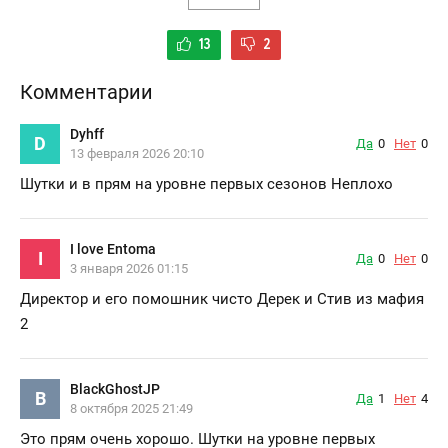
13
2
Комментарии
Dyhff
D
Да
0
Нет
0
13 февраля 2026 20:10
Шутки и в прям на уровне первых сезонов Неплохо
I love Entoma
I
Да
0
Нет
0
3 января 2026 01:15
Директор и его помошник чисто Дерек и Стив из мафия
2
BlackGhostJP
B
Да
1
Нет
4
8 октября 2025 21:49
Это прям очень хорошо. Шутки на уровне первых