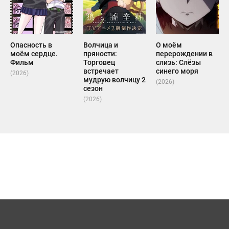
Опасность в
Волчица и
О моём
моём сердце.
пряности:
перерождении в
Фильм
Торговец
слизь: Слёзы
встречает
синего моря
(2026)
мудрую волчицу 2
(2026)
сезон
(2026)