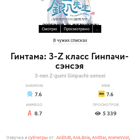
Смотрю
Просмотрено
...
В чужих списках
Гинтама: 3-Z класс Гинпачи-
сэнсэя
3-nen Z-gumi Ginpachi-sensei
SHIKIMORI
IMDB
7.6
7.6
ANIMEGO
ПРОСМОТРОВ
8.7
5 339
Озвучка и
субтитры
от:
AniDUB
,
AniLibria
,
AniStar
,
AnimeVost
,